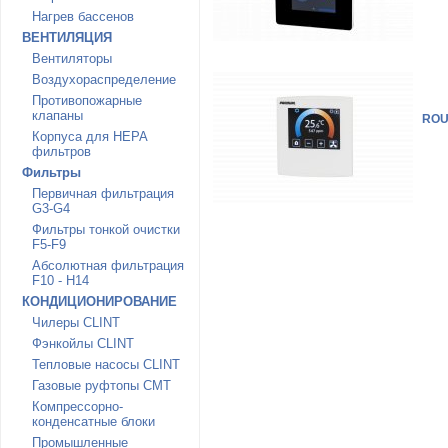
Нагрев бассенов
ВЕНТИЛЯЦИЯ
Вентиляторы
Воздухораспределение
Противопожарные
клапаны
RO
Корпуса для HEPA
фильтров
Фильтры
Первичная фильтрация
G3-G4
Фильтры тонкой очистки
F5-F9
Абсолютная фильтрация
F10 - H14
КОНДИЦИОНИРОВАНИЕ
Чилеры CLINT
Фэнкойлы CLINT
Тепловые насосы CLINT
Газовые руфтопы CMT
Компрессорно-
конденсатные блоки
Промышленные