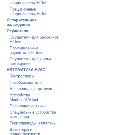
кондиционеры HiRef
Прецизионные
кондиционеры HiRef
Испарительное
охлаждение
Осушители
Осушители для бассейнов
HiDew
Промышленные
осушители HiDew
Осушители для жилых
помещений
АВТОМАТИКА HVAC
Контроллеры
Преобразователи
Беспроводные датчики
Устройства
Modbus/BACnet
Пассивные датчики
Специальные устройства
измерения
Термоприводы и клапаны
Детекторы и
принадлежности