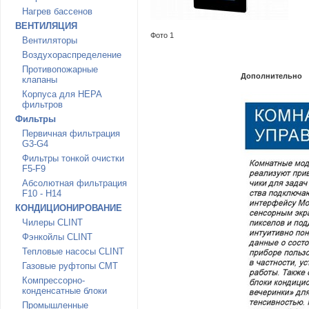
Нагрев бассенов
ВЕНТИЛЯЦИЯ
Фото 1
Вентиляторы
Воздухораспределение
Противопожарные
Дополнительно
клапаны
Корпуса для HEPA
фильтров
Фильтры
Первичная фильтрация
G3-G4
Фильтры тонкой очистки
F5-F9
Абсолютная фильтрация
F10 - H14
КОНДИЦИОНИРОВАНИЕ
Чилеры CLINT
Фэнкойлы CLINT
Тепловые насосы CLINT
Газовые руфтопы CMT
Компрессорно-
конденсатные блоки
Промышленные