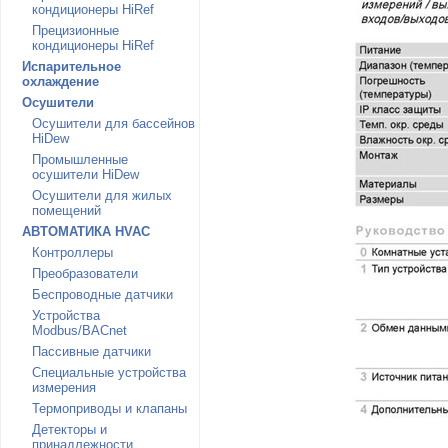
кондиционеры HiRef
Прецизионные
кондиционеры HiRef
Испарительное
охлаждение
Осушители
Осушители для бассейнов
HiDew
Промышленные
осушители HiDew
Осушители для жилых
помещений
АВТОМАТИКА HVAC
Контроллеры
Преобразователи
Беспроводные датчики
Устройства
Modbus/BACnet
Пассивные датчики
Специальные устройства
измерения
Термоприводы и клапаны
Детекторы и
принадлежности