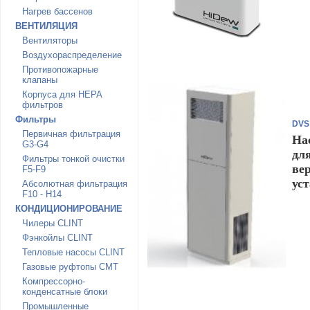
Нагрев бассенов
ВЕНТИЛЯЦИЯ
Вентиляторы
Воздухораспределение
Противопожарные
клапаны
Корпуса для HEPA
фильтров
Фильтры
DVS
Первичная фильтрация
На
G3-G4
дл
Фильтры тонкой очистки
ве
F5-F9
ус
Абсолютная фильтрация
F10 - H14
КОНДИЦИОНИРОВАНИЕ
Чилеры CLINT
Фэнкойлы CLINT
Тепловые насосы CLINT
Газовые руфтопы CMT
Компрессорно-
конденсатные блоки
Промышленные