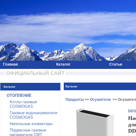
Главная
Каталог
Статьи
 ОФИЦИАЛЬНЫЙ САЙТ 
Каталог
Каталог
ОТОПЛЕНИЕ
Продукты
>>
Осушители
>> Осушител
Котлы газовые
COSMOGAS
DDS
Газовые водонагреватели
COSMOGAS
На
Напольные конвекторы
дл
Подвесные газовые
DD
нагреватели CMT