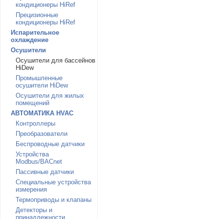
кондиционеры HiRef
Прецизионные
кондиционеры HiRef
Испарительное
охлаждение
Осушители
Осушители для бассейнов
HiDew
Промышленные
осушители HiDew
Осушители для жилых
помещений
АВТОМАТИКА HVAC
Контроллеры
Преобразователи
Беспроводные датчики
Устройства
Modbus/BACnet
Пассивные датчики
Специальные устройства
измерения
Термоприводы и клапаны
Детекторы и
принадлежности