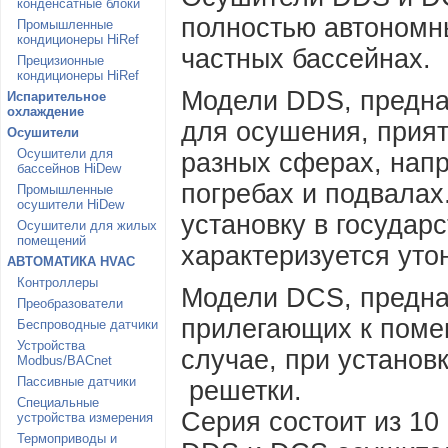
конденсатные блоки
полностью автономн
Промышленные
кондиционеры HiRef
частных бассейнах.
Прецизионные
кондиционеры HiRef
Модели DDS, предна
Испарительное
охлаждение
для осушения, прия
Осушители
Осушители для
разных сферах, напр
бассейнов HiDew
погребах и подвалах
Промышленные
осушители HiDew
установку в государ
Осушители для жилых
помещений
характеризуется ут
АВТОМАТИКА HVAC
Контроллеры
Модели DCS, предна
Преобразователи
прилегающих к помещ
Беспроводные датчики
Устройства
случае, при установ
Modbus/BACnet
Пассивные датчики
решетки.
Специальные
Серия состоит из 10 
устройства измерения
Термоприводы и