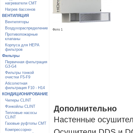
нагреватели CMT
Нагрев бассенов
ВЕНТИЛЯЦИЯ
Вентиляторы
Воздухораспределение
Фото 1
Противопожарные
клапаны
Корпуса для HEPA
фильтров
Фильтры
Первичная фильтрация
G3-G4
Фильтры тонкой
очистки F5-F9
Абсолютная
фильтрация F10 - H14
КОНДИЦИОНИРОВАНИЕ
Чилеры CLINT
Фэнкойлы CLINT
Дополнительно
Тепловые насосы
CLINT
Настенные осушител
Газовые руфтопы CMT
Компрессорно-
Осушители DDS и D