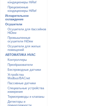
кондиционеры HiRef
Прецизионные
кондиционеры HiRef
Испарительное
охлаждение
Осушители
Осушители для бассейнов
HiDew
Промышленные
осушители HiDew
Осушители для жилых
помещений
АВТОМАТИКА HVAC
Контроллеры
Преобразователи
Беспроводные датчики
Устройства
Modbus/BACnet
Пассивные датчики
Специальные устройства
измерения
Термоприводы и клапаны
Детекторы и
принадлежности