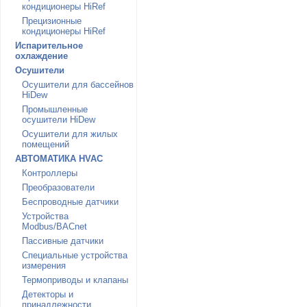
кондиционеры HiRef
Прецизионные
кондиционеры HiRef
Испарительное
охлаждение
Осушители
Осушители для бассейнов
HiDew
Промышленные
осушители HiDew
Осушители для жилых
помещений
АВТОМАТИКА HVAC
Контроллеры
Преобразователи
Беспроводные датчики
Устройства
Modbus/BACnet
Пассивные датчики
Специальные устройства
измерения
Термоприводы и клапаны
Детекторы и
принадлежности