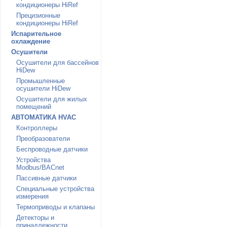
кондиционеры HiRef
Прецизионные
кондиционеры HiRef
Испарительное
охлаждение
Осушители
Осушители для бассейнов
HiDew
Промышленные
осушители HiDew
Осушители для жилых
помещений
АВТОМАТИКА HVAC
Контроллеры
Преобразователи
Беспроводные датчики
Устройства
Modbus/BACnet
Пассивные датчики
Специальные устройства
измерения
Термоприводы и клапаны
Детекторы и
принадлежности