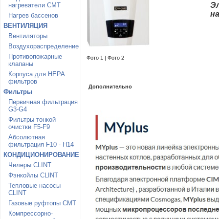
Э
нагреватели CMT
н
Нагрев бассенов
ВЕНТИЛЯЦИЯ
Вентиляторы
Воздухораспределение
Противопожарные
Фото 1
|
Фото 2
клапаны
Корпуса для HEPA
фильтров
Дополнительно
Фильтры
Первичная фильтрация
G3-G4
Фильтры тонкой
очистки F5-F9
Абсолютная
фильтрация F10 - H14
КОНДИЦИОНИРОВАНИЕ
Чилеры CLINT
Фэнкойлы CLINT
Тепловые насосы
CLINT
Газовые руфтопы CMT
Компрессорно-