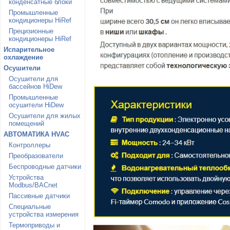
конденсатные блоки
Промышленные
кондиционеры HiRef
Прецизионные
кондиционеры HiRef
Испарительное
охлаждение
Осушители
Осушители для
бассейнов HiDew
Промышленные
осушители HiDew
Осушители для жилых
помещений
АВТОМАТИКА HVAC
Контроллеры
Преобразователи
Беспроводные датчики
Устройства
Modbus/BACnet
Пассивные датчики
Специальные
устройства измерения
Термоприводы и