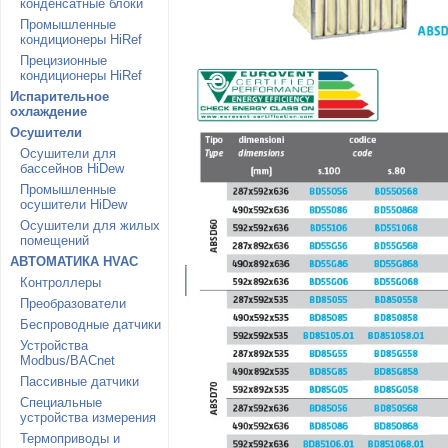
конденсатные блоки
Промышленные
кондиционеры HiRef
Прецизионные
кондиционеры HiRef
Испарительное
охлаждение
Осушители
Осушители для
бассейнов HiDew
Промышленные
осушители HiDew
Осушители для жилых
помещений
АВТОМАТИКА HVAC
Контроллеры
Преобразователи
Беспроводные датчики
Устройства
Modbus/BACnet
Пассивные датчики
Специальные
устройства измерения
Термоприводы и