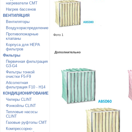
нагреватели CMT
Нагрев бассенов
ВЕНТИЛЯЦИЯ
Вентиляторы
Воздухораспределение
Противопожарные
Фото 1
клапаны
Корпуса для HEPA
фильтров
Дополнительно
Фильтры
Первичная фильтрация
G3-G4
Фильтры тонкой
очистки F5-F9
Абсолютная
фильтрация F10 - H14
КОНДИЦИОНИРОВАНИЕ
Чилеры CLINT
Фэнкойлы CLINT
Тепловые насосы
CLINT
Газовые руфтопы CMT
Компрессорно-