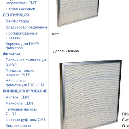
нагреватели CMT
Нагрев бассенов
ВЕНТИЛЯЦИЯ
Вентиляторы
Воздухораспределение
Противопожарные
Фото 1
клапаны
Корпуса для HEPA
фильтров
Дополнительно
Фильтры
Первичная фильтрация
G3-G4
Фильтры тонкой
очистки F5-F9
Абсолютная
фильтрация F10 - H14
КОНДИЦИОНИРОВАНИЕ
Чилеры CLINT
Фэнкойлы CLINT
Тепловые насосы
CLINT
Газовые руфтопы CMT
Компрессорно-