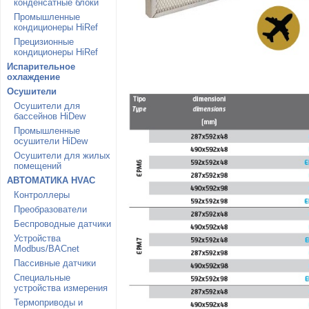
конденсатные блоки
Промышленные
кондиционеры HiRef
Прецизионные
кондиционеры HiRef
Испарительное
охлаждение
Осушители
Осушители для
бассейнов HiDew
Промышленные
осушители HiDew
Осушители для жилых
помещений
АВТОМАТИКА HVAC
Контроллеры
Преобразователи
Беспроводные датчики
Устройства
Modbus/BACnet
Пассивные датчики
Специальные
устройства измерения
Термоприводы и