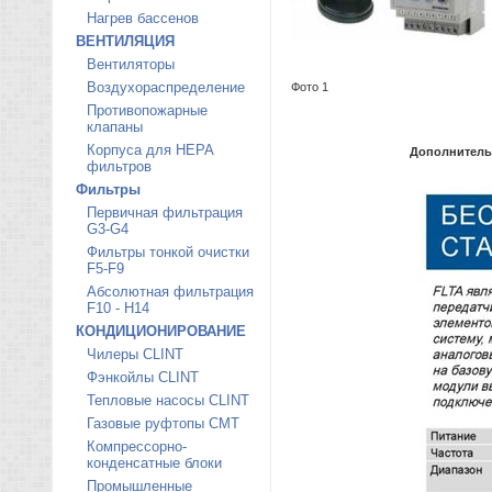
Нагрев бассенов
ВЕНТИЛЯЦИЯ
Вентиляторы
Воздухораспределение
Фото 1
Противопожарные
клапаны
Корпуса для HEPA
Дополнител
фильтров
Фильтры
Первичная фильтрация
G3-G4
Фильтры тонкой очистки
F5-F9
Абсолютная фильтрация
F10 - H14
КОНДИЦИОНИРОВАНИЕ
Чилеры CLINT
Фэнкойлы CLINT
Тепловые насосы CLINT
Газовые руфтопы CMT
Компрессорно-
конденсатные блоки
Промышленные