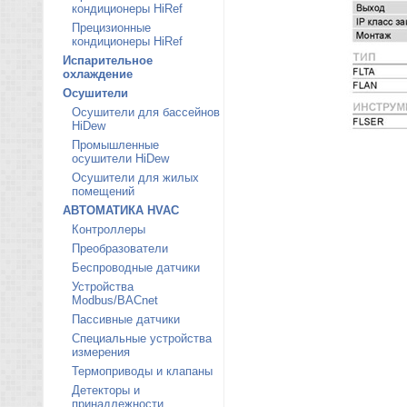
кондиционеры HiRef
Прецизионные
кондиционеры HiRef
Испарительное
охлаждение
Осушители
Осушители для бассейнов
HiDew
Промышленные
осушители HiDew
Осушители для жилых
помещений
АВТОМАТИКА HVAC
Контроллеры
Преобразователи
Беспроводные датчики
Устройства
Modbus/BACnet
Пассивные датчики
Специальные устройства
измерения
Термоприводы и клапаны
Детекторы и
принадлежности