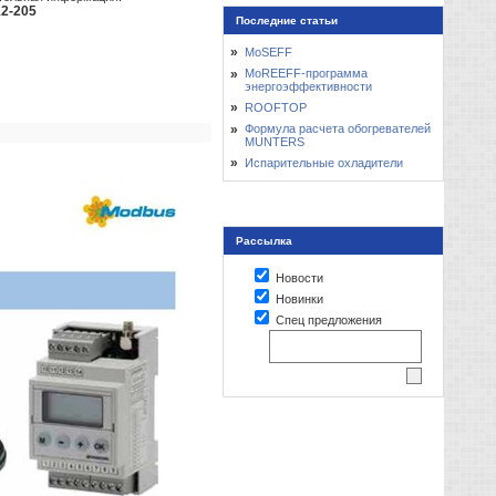
12-205
Последние статьи
»
MoSEFF
»
MoREEFF-программа
энергоэффективности
»
ROOFTOP
»
Формула расчета обогревателей
MUNTERS
»
Испарительные охладители
Рассылка
Новости
Новинки
Спец предложения