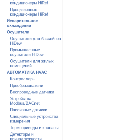
кондиционеры HiRef
Прецизионные
кондиционеры HiRef
Испарительное
охлаждение
Осушители
Осушители для бассейнов
HiDew
Промышленные
осушители HiDew
Осушители для жилых
помещений
АВТОМАТИКА HVAC
Контроллеры
Преобразователи
Беспроводные датчики
Устройства
Modbus/BACnet
Пассивные датчики
Специальные устройства
измерения
Термоприводы и клапаны
Детекторы и
принадлежности