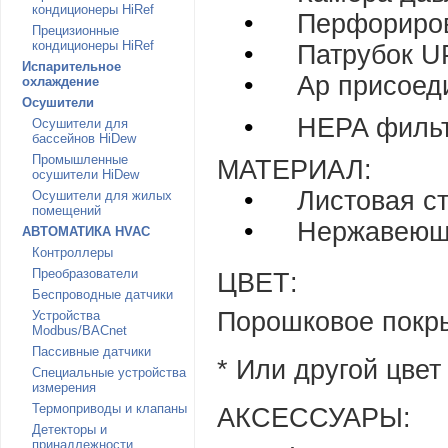
кондиционеры HiRef
•
Перфориров
Прецизионные
кондиционеры HiRef
•
Патрубок 
Испарительное
•
Ap
присоед
охлаждение
Осушители
•
HEPA
филь
Осушители для
бассейнов HiDew
Промышленные
МАТЕРИАЛ:
осушители HiDew
•
Листовая с
Осушители для жилых
помещений
•
Нержавеющ
АВТОМАТИКА HVAC
Контроллеры
Преобразователи
ЦВЕТ:
Беспроводные датчики
Порошковое покр
Устройства
Modbus/BACnet
Пассивные датчики
* Или другой цве
Специальные устройства
измерения
Термоприводы и клапаны
АКСЕССУАРЫ:
Детекторы и
принадлежности