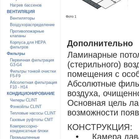
Нагрев бассенов
ВЕНТИЛЯЦИЯ
Фото 1
Вентиляторы
Воздухораспределение
Противопожарные
клапаны
Дополнительно
Корпуса для HEPA
фильтров
Ламинарные потол
Фильтры
Первичная фильтрация
(стерильного) воз
G3-G4
Фильтры тонкой очистки
помещения с особ
F5-F9
Абсолютные фильт
Абсолютная фильтрация
F10 - H14
воздуха, очищенн
КОНДИЦИОНИРОВАНИЕ
Чилеры CLINT
Основная цель ла
Фэнкойлы CLINT
возможности появ
Тепловые насосы CLINT
Газовые руфтопы CMT
КОНСТРУКЦИЯ:
Компрессорно-
конденсатные блоки
•
Камера дав
Промышленные