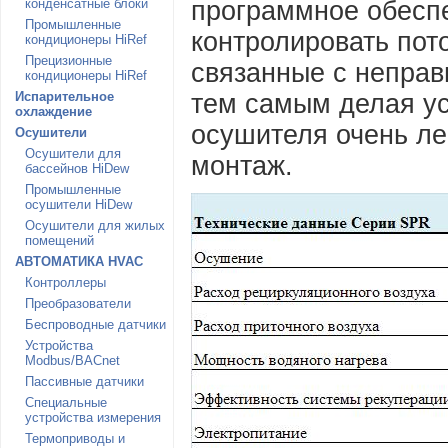
конденсатные блоки
программное обеспе
Промышленные
контролировать пот
кондиционеры HiRef
Прецизионные
связанные с неправ
кондиционеры HiRef
Испарительное
тем самым делая ус
охлаждение
осушителя очень ле
Осушители
Осушители для
монтаж.
бассейнов HiDew
Промышленные
осушители HiDew
Осушители для жилых
помещений
АВТОМАТИКА HVAC
Контроллеры
Преобразователи
Беспроводные датчики
Устройства
Modbus/BACnet
Пассивные датчики
Специальные
устройства измерения
Термоприводы и