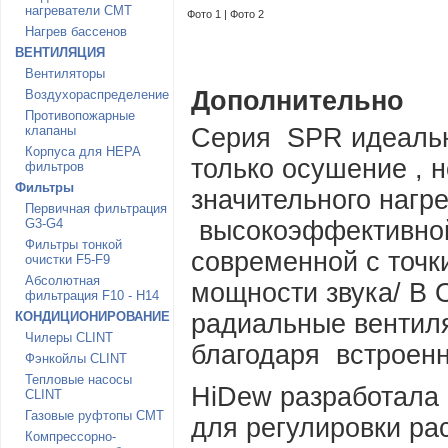
нагреватели CMT
Фото 1
|
Фото 2
Нагрев бассенов
ВЕНТИЛЯЦИЯ
Вентиляторы
Дополнительно
Воздухораспределение
Противопожарные
клапаны
Серия SPR идеально
Корпуса для HEPA
только осушение , н
фильтров
Фильтры
значительного нагр
Первичная фильтрация
G3-G4
высокоэффективной
Фильтры тонкой
современной с точк
очистки F5-F9
Абсолютная
мощности звука/ В
фильтрация F10 - H14
КОНДИЦИОНИРОВАНИЕ
радиальные вентил
Чилеры CLINT
благодаря встроен
Фэнкойлы CLINT
Тепловые насосы
HiDew разработала
CLINT
Газовые руфтопы CMT
для регулировки ра
Компрессорно-