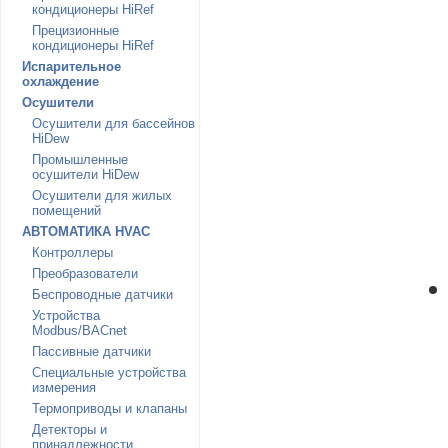
кондиционеры HiRef
Прецизионные
кондиционеры HiRef
Испарительное
охлаждение
Осушители
Осушители для бассейнов
HiDew
Промышленные
осушители HiDew
Осушители для жилых
помещений
АВТОМАТИКА HVAC
Контроллеры
Преобразователи
Беспроводные датчики
Устройства
Modbus/BACnet
Пассивные датчики
Специальные устройства
измерения
Термоприводы и клапаны
Детекторы и
принадлежности