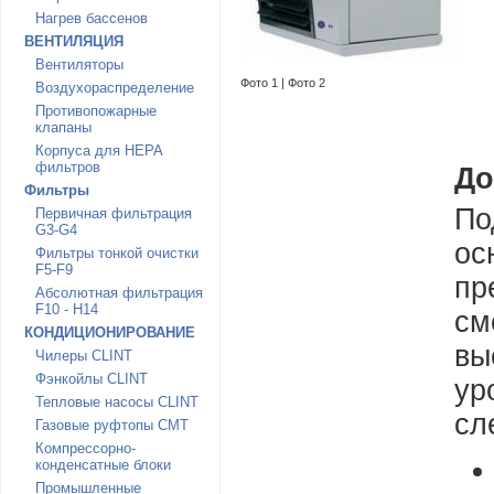
Нагрев бассенов
ВЕНТИЛЯЦИЯ
Вентиляторы
Фото 1
|
Фото 2
Воздухораспределение
Противопожарные
клапаны
Корпуса для HEPA
фильтров
До
Фильтры
По
Первичная фильтрация
G3-G4
ос
Фильтры тонкой очистки
F5-F9
пр
Абсолютная фильтрация
F10 - H14
см
КОНДИЦИОНИРОВАНИЕ
вы
Чилеры CLINT
Фэнкойлы CLINT
ур
Тепловые насосы CLINT
сл
Газовые руфтопы CMT
Компрессорно-
конденсатные блоки
Промышленные