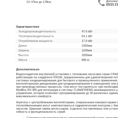
Дополни
От 47kw до 178kw
(022) 2
Характеристики
Холодопроизводительность
47.6 кВт
Теплопроизводительность
54.1 кВт
Потребляемая мощность
17.0 кВт
Длина
2350мм
Ширина
1100мм
Высота
2005мм
Масса
665 кг
Дополнительно
Водоохладители внутренней установки с тепловыми насосами серии CRA
работающие на хладагенте R410A, предназначены для удовлетворения пот
системах кондиционирования для бытового и промышленного применения.
вентиляторными доводчиками для кондиционирования в помещениях или д
при производственных процессах. Они могут поставляться, при необходи
ModBus RS 485 для интеграции в систему CLIMAFRIEND инновационного у
управления, которая позволяет программирование до 30 различных едини
максимального комфорта.
Агрегаты с центробежными вентиляторами, спиральными компрессорами 
теплообменниками могут комплектоваться гидравлическим контуром с бако
насосом. Широкая гамма аксессуаров, отдельно поставляемых или устано
гибкость и функциональность серий.
Самонесущая конструкция из гальванизированной стали, окраше