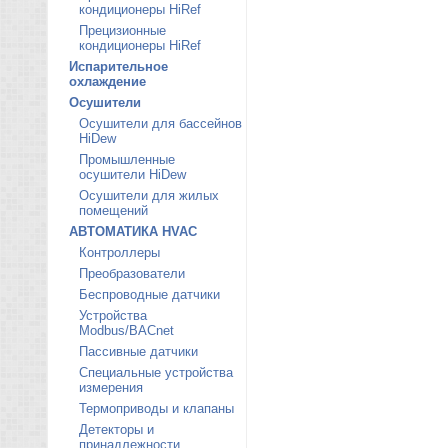
кондиционеры HiRef
Прецизионные
кондиционеры HiRef
Испарительное
охлаждение
Осушители
Осушители для бассейнов
HiDew
Промышленные
осушители HiDew
Осушители для жилых
помещений
АВТОМАТИКА HVAC
Контроллеры
Преобразователи
Беспроводные датчики
Устройства
Modbus/BACnet
Пассивные датчики
Специальные устройства
измерения
Термоприводы и клапаны
Детекторы и
принадлежности