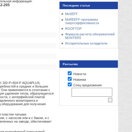
тельная информация:
12-205
Последние статьи
»
MoSEFF
»
MoREEFF-программа
энергоэффективности
»
ROOFTOP
»
Формула расчета обогревателей
MUNTERS
»
Испарительные охладители
Рассылка
Новости
Новинки
/K 182-Р÷604-Р AQUAPLUS,
Спец предложения
ребностей в средних и больших
 Они применяются в сочетании с
ля удаления тепла, образующегося
мости, с интерфейсной платой
даленного мониторинга и
ц оборудования для получения
и пластин чатыми
м, с насосом или и с баком, и с
вленных на заводе, обеспечивает
нная полиэфирной порошковой