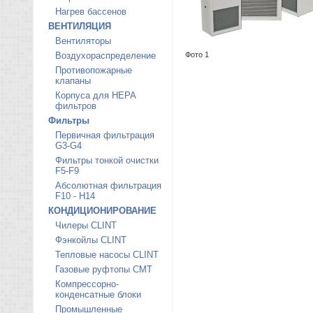
Нагрев бассенов
ВЕНТИЛЯЦИЯ
Вентиляторы
Воздухораспределение
Фото 1
Противопожарные
клапаны
Корпуса для HEPA
фильтров
Фильтры
Первичная фильтрация
G3-G4
Фильтры тонкой очистки
F5-F9
Абсолютная фильтрация
F10 - H14
КОНДИЦИОНИРОВАНИЕ
Чилеры CLINT
Фэнкойлы CLINT
Тепловые насосы CLINT
Газовые руфтопы CMT
Компрессорно-
конденсатные блоки
Промышленные