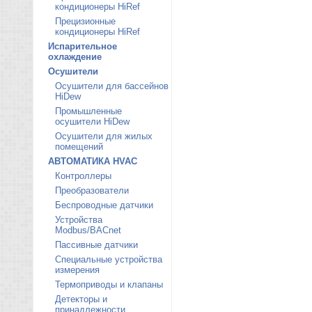
кондиционеры HiRef
Прецизионные
кондиционеры HiRef
Испарительное
охлаждение
Осушители
Осушители для бассейнов
HiDew
Промышленные
осушители HiDew
Осушители для жилых
помещений
АВТОМАТИКА HVAC
Контроллеры
Преобразователи
Беспроводные датчики
Устройства
Modbus/BACnet
Пассивные датчики
Специальные устройства
измерения
Термоприводы и клапаны
Детекторы и
принадлежности