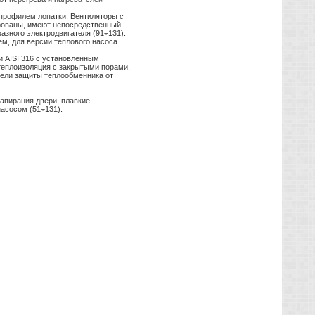
профилем лопатки. Вентиляторы с
рованы, имеют непосредственный
азного электродвигателя (91÷131).
м, для версии теплового насоса
 AISI 316 с установленным
еплоизоляция с закрытыми порами.
ели защиты теплообменника от
апирания двери, плавкие
асосом (51÷131).