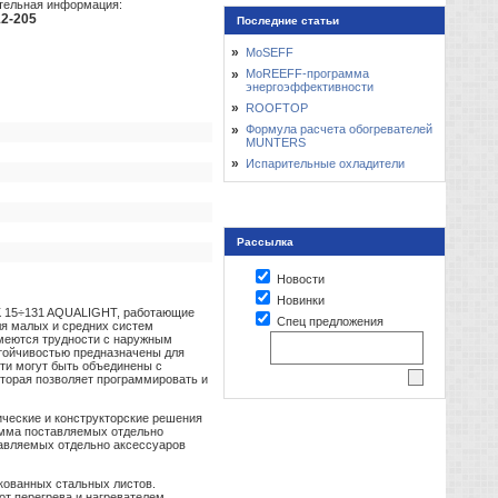
тельная информация:
12-205
Последние статьи
»
MoSEFF
»
MoREEFF-программа
энергоэффективности
»
ROOFTOP
»
Формула расчета обогревателей
MUNTERS
»
Испарительные охладители
Рассылка
Новости
Новинки
K 15÷131 AQUALIGHT, работающие
Спец предложения
ля малых и средних систем
имеются трудности с наружным
тойчивостью предназначены для
ти могут быть объединены с
торая позволяет программировать и
ические и конструкторские решения
амма поставляемых отдельно
авляемых отдельно аксессуаров
нкованных стальных листов.
от перегрева и нагревателем