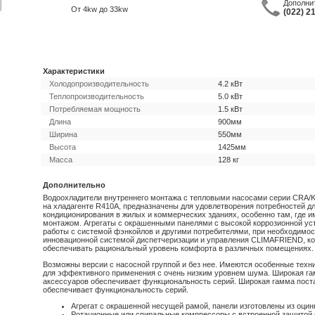
Дополни
От 4kw до 33kw
(022) 2
Характеристики
Холодопроизводительность
4.2 кВт
Теплопроизводительность
5.0 кВт
Потребляемая мощность
1.5 кВт
Длина
900мм
Ширина
550мм
Высота
1425мм
Масса
128 кг
Дополнительно
Водоохладители внутреннего монтажа с тепловыми насосами серии CRA/
на хладагенте R410A, предназначены для удовлетворения потребностей д
кондиционирования в жилых и коммерческих зданиях, особенно там, где 
монтажом. Агрегаты с окрашенными панелями с высокой коррозионной ус
работы с системой фэнкойлов и другими потребителями, при необходимос
инновационной системой диспетчеризации и управления CLIMAFRIEND, ко
обеспечивать рациональный уровень комфорта в различных помещениях.
Возможны версии с насосной группой и без нее. Имеются особенные техн
для эффективного применения с очень низким уровнем шума. Широкая г
аксессуаров обеспечивает функциональность серий. Широкая гамма пост
обеспечивает функциональность серий.
Агрегат с окрашенной несущей рамой, панели изготовлены из оци
Ротационные или спиральные компрессоры с встроенной защитой 