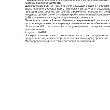
картера, при необходимости.
Центробежные вентиляторы с низким расходом воздуха и особым 
двухсторонним всасыванием статически и динамически сбаланси
привод от электродвигателя (15÷81) и ременную передачу от трехф
Конденсатор изготовлен из медных труб с алюминиевым оребрение
(WP) комплектуется поддоном для отвода конденсата.
Паяный пластинчатый теплообменник из нержавеющей стали марки
дифференциальным реле перепада давления на теплообменнике, т
На версиях WP с тепловым насосом установлены электронагреват
замораживания.
Хладагент R410A.
Электрический отсек имеет: главный выключатель с устройством з
предохранители, компрессоры и релейный выход для управления н
Микропроцессорная система контроля и регулирования.