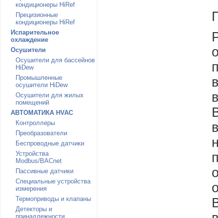
кондиционеры HiRef
Прецизионные
кондиционеры HiRef
Испарительное
охлаждение
Осушители
Осушители для бассейнов
HiDew
Промышленные
осушители HiDew
Осушители для жилых
помещений
АВТОМАТИКА HVAC
Контроллеры
Преобразователи
Беспроводные датчики
Устройства
Modbus/BACnet
Пассивные датчики
Специальные устройства
измерения
Термоприводы и клапаны
Детекторы и
принадлежности