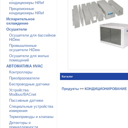
кондиционеры HiRef
Прецизионные
кондиционеры HiRef
Испарительное
охлаждение
Осушители
Осушители для бассейнов
HiDew
Промышленные
осушители HiDew
Осушители для жилых
помещений
АВТОМАТИКА HVAC
Контроллеры
Каталог
Преобразователи
Беспроводные датчики
Продукты
>>
КОНДИЦИОНИРОВАНИЕ
Устройства
Modbus/BACnet
Пассивные датчики
Специальные устройства
измерения
Термоприводы и клапаны
Детекторы и
принадлежности