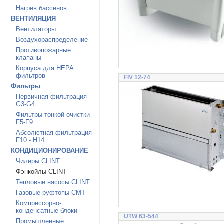
Нагрев бассенов
ВЕНТИЛЯЦИЯ
Вентиляторы
Воздухораспределение
Противопожарные
клапаны
Корпуса для HEPA
фильтров
FIV 12-74
Фильтры
Первичная фильтрация
G3-G4
Фильтры тонкой очистки
F5-F9
Абсолютная фильтрация
F10 - H14
КОНДИЦИОНИРОВАНИЕ
Чилеры CLINT
Фэнкойлы CLINT
Тепловые насосы CLINT
Газовые руфтопы CMT
Компрессорно-
конденсатные блоки
UTW 63-544
Промышленные