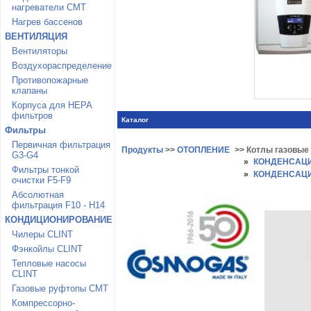
нагреватели CMT
Нагрев бассенов
ВЕНТИЛЯЦИЯ
Вентиляторы
Воздухораспределение
Противопожарные
клапаны
Корпуса для HEPA
фильтров
Каталог
Фильтры
Первичная фильтрация
Продукты
>>
ОТОПЛЕНИЕ
>> Котлы газовы
G3-G4
»
КОНДЕНСАЦ
Фильтры тонкой
»
КОНДЕНСАЦ
очистки F5-F9
Абсолютная
фильтрация F10 - H14
КОНДИЦИОНИРОВАНИЕ
Чилеры CLINT
Фэнкойлы CLINT
Тепловые насосы
CLINT
Газовые руфтопы CMT
Компрессорно-