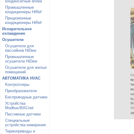
конденсатные блоки
Промышленные
кондиционеры HiRef
Прецизионные
кондиционеры HiRef
Испарительное
охлаждение
Осушители
Осушители для
бассейнов HiDew
Промышленные
осушители HiDew
Осушители для жилых
помещений
АВТОМАТИКА HVAC
Контроллеры
Преобразователи
Беспроводные датчики
Устройства
Modbus/BACnet
Пассивные датчики
Специальные
устройства измерения
Термоприводы и