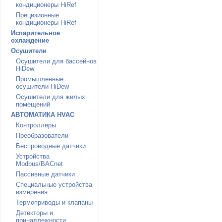
кондиционеры HiRef
Прецизионные
кондиционеры HiRef
Испарительное
охлаждение
Осушители
Осушители для бассейнов
HiDew
Промышленные
осушители HiDew
Осушители для жилых
помещений
АВТОМАТИКА HVAC
Контроллеры
Преобразователи
Беспроводные датчики
Устройства
Modbus/BACnet
Пассивные датчики
Специальные устройства
измерения
Термоприводы и клапаны
Детекторы и
принадлежности