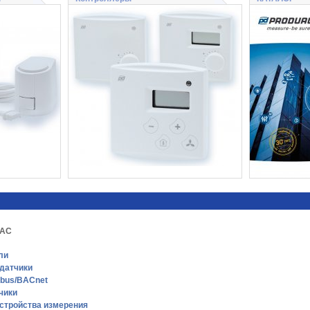
VAC
ли
датчики
dbus/BACnet
чики
стройства измерения