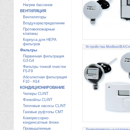
Нагрев бассенов
ВЕНТИЛЯЦИЯ
Вентиляторы
Воздухораспределение
Противопожарные
клапаны
Корпуса для HEPA
фильтров
Устройства Modbus/BACn
Фильтры
Первичная фильтрация
G3-G4
Фильтры тонкой очистки
F5-F9
Абсолютная фильтрация
F10 - H14
КОНДИЦИОНИРОВАНИЕ
Чилеры CLINT
Фэнкойлы CLINT
Тепловые насосы CLINT
Газовые руфтопы CMT
Компрессорно-
конденсатные блоки
Промышленные
Термоприводы и клапан