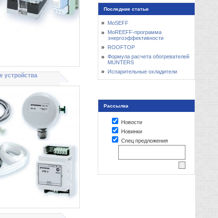
Последние статьи
»
MoSEFF
»
MoREEFF-программа
энергоэффективности
»
ROOFTOP
»
Формула расчета обогревателей
MUNTERS
»
Испарительные охладители
 устройства
Рассылка
Новости
Новинки
Спец предложения