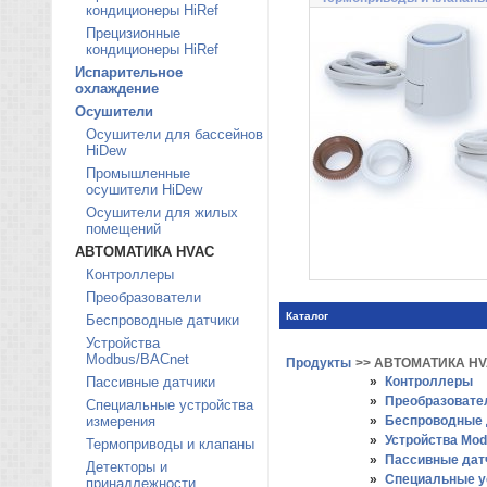
кондиционеры HiRef
Прецизионные
кондиционеры HiRef
Испарительное
охлаждение
Осушители
Осушители для бассейнов
HiDew
Промышленные
осушители HiDew
Осушители для жилых
помещений
АВТОМАТИКА HVAC
Контроллеры
Преобразователи
Каталог
Беспроводные датчики
Устройства
Modbus/BACnet
Продукты
>> АВТОМАТИКА H
Пассивные датчики
»
Контроллеры
»
Преобразовате
Специальные устройства
измерения
»
Беспроводные 
»
Устройства Mo
Термоприводы и клапаны
»
Пассивные дат
Детекторы и
»
Специальные у
принадлежности