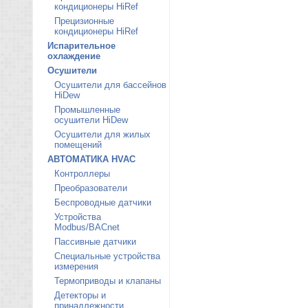
кондиционеры HiRef
Прецизионные
кондиционеры HiRef
Испарительное
охлаждение
Осушители
Осушители для бассейнов
HiDew
Промышленные
осушители HiDew
Осушители для жилых
помещений
АВТОМАТИКА HVAC
Контроллеры
Преобразователи
Беспроводные датчики
Устройства
Modbus/BACnet
Пассивные датчики
Специальные устройства
измерения
Термоприводы и клапаны
Детекторы и
принадлежности