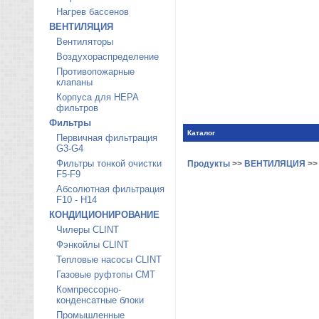
Нагрев бассенов
ВЕНТИЛЯЦИЯ
Вентиляторы
Воздухораспределение
Противопожарные
клапаны
Корпуса для HEPA
фильтров
Фильтры
Каталог
Первичная фильтрация
G3-G4
Фильтры тонкой очистки
Продукты
>>
ВЕНТИЛЯЦИЯ
>
F5-F9
Абсолютная фильтрация
F10 - H14
КОНДИЦИОНИРОВАНИЕ
Чилеры CLINT
Фэнкойлы CLINT
Тепловые насосы CLINT
Газовые руфтопы CMT
Компрессорно-
конденсатные блоки
Промышленные