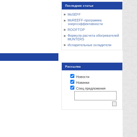
Последние статьи
»
MoSEFF
»
MoREEFF-программа
энергоэффективности
»
ROOFTOP
»
Формула расчета обогревателей
MUNTERS
»
Испарительные охладители
Рассылка
Новости
Новинки
Спец предложения