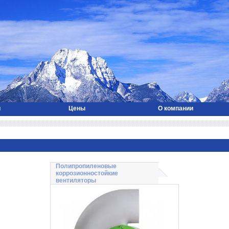
и
Цены
О компании
Полипропиленовые
коррозионностойкие
вентиляторы